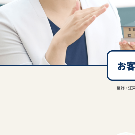
お
葛飾・江東