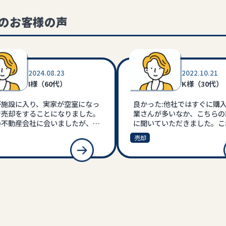
のお客様の声
2024.08.23
2022.10.21
I様（60代）
K様（30代）
が施設に入り、実家が空室になっ
良かった:他社ではすぐに購
で売却をすることになりました。
業さんが多いなか、こちらの
の不動産会社に会いましたが、ど
に聞いていただきました。こ
建物が古くて建て替えになる。で
きな買い物を決断出来たのは
売却
地が小さいから安くなるとばかり
の力が非常に大きかったと思
おりました。 しかしPlus4さん
気になった:現状大満足です
物の価値もしっかり考慮した査定
てくださったので決めました。実
建物をリフォームしてお住まいに
方がみつかり無事に売却できまし