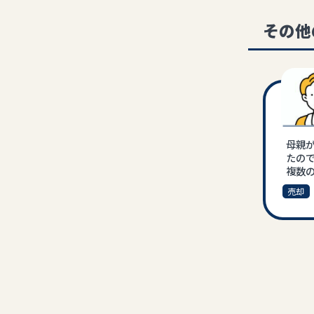
その他
母親
たの
複数
こも
売却
も土
言われ
は建
をし
際に
なる
た。