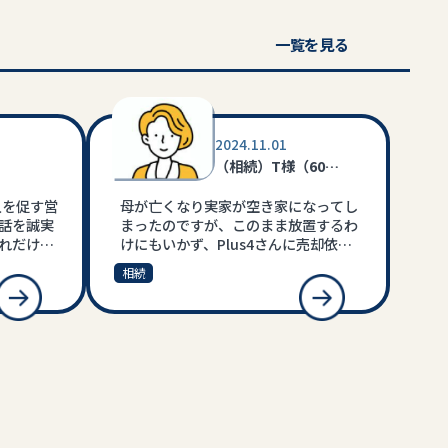
一覧を見る
2024.11.01
（相続）T様（60
代）
入を促す営
母が亡くなり実家が空き家になってし
話を誠実
まったのですが、このまま放置するわ
れだけ大
けにもいかず、Plus4さんに売却依頼
営業さん
をしました。私たちの要望を温かく、
相続
います。
しっかりと聞いてくださり、 相続手続
。
きだけでなく、実家に残っていた家財
の処分まで、親身に対応してくれまし
た。 おかげで、思い出深い実家を手放
し、新たな一歩を踏み出すことができ
ました。 大変感謝しております。