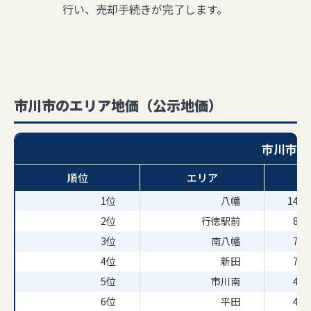
行い、売却手続きが完了します。
市川市のエリア地価（公示地価）
市川市の
順位
エリア
1位
八幡
140
2位
行徳駅前
87
3位
南八幡
79
4位
新田
73
5位
市川南
44
6位
平田
44