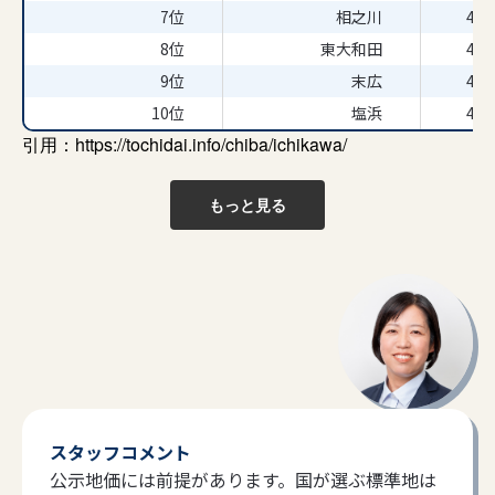
7位
相之川
43
8位
東大和田
42
9位
末広
42
10位
塩浜
40
引用：
https://tochidai.info/chiba/ichikawa/
もっと見る
スタッフコメント
公示地価には前提があります。国が選ぶ標準地は