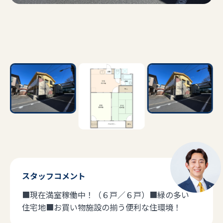
スタッフコメント
■現在満室稼働中！（６戸／６戸）■緑の多い
住宅地■お買い物施設の揃う便利な住環境！