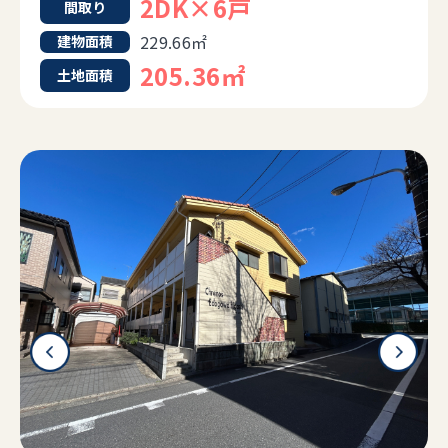
2DK×6戸
間取り
229.66㎡
建物面積
205.36㎡
土地面積