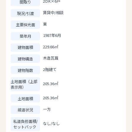
2DK×6戸
間取り
賃貸中/相談
現況/引渡
東
主要採光面
1987年6月
築年月
229.66㎡
建物面積
木造瓦葺
建物構造
2階建て
建物階数
土地面積（上部
205.36㎡
表示用）
205.36㎡
土地面積
一方
接道状況
私道負担面積/
なし/なし
セットバック