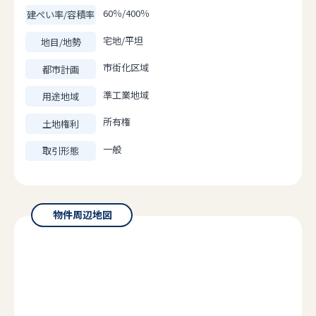
60％/400％
建ぺい率/容積率
宅地/平坦
地目/地勢
市街化区域
都市計画
準工業地域
用途地域
所有権
土地権利
一般
取引形態
物件周辺地図