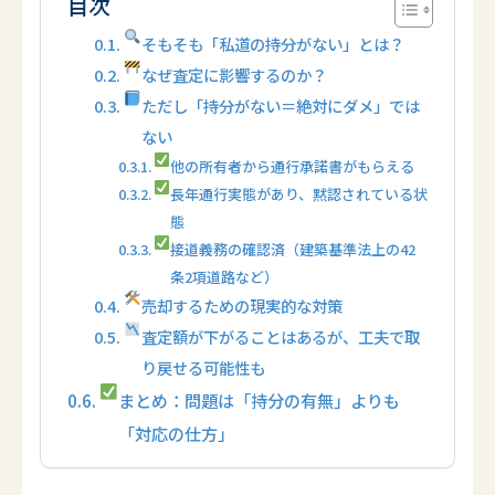
目次
そもそも「私道の持分がない」とは？
なぜ査定に影響するのか？
ただし「持分がない＝絶対にダメ」では
ない
他の所有者から通行承諾書がもらえる
長年通行実態があり、黙認されている状
態
接道義務の確認済（建築基準法上の42
条2項道路など）
売却するための現実的な対策
査定額が下がることはあるが、工夫で取
り戻せる可能性も
まとめ：問題は「持分の有無」よりも
「対応の仕方」