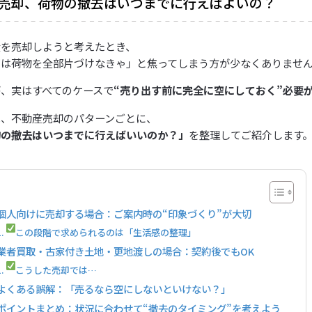
売却、荷物の撤去はいつまでに行えばよいの？
産を売却しようと考えたとき、
ずは荷物を全部片づけなきゃ」と焦ってしまう方が少なくありませ
、実はすべてのケースで
“売り出す前に完全に空にしておく”必要
は、不動産売却のパターンごとに、
物の撤去はいつまでに行えばいいのか？」
を整理してご紹介します
個人向けに売却する場合：ご案内時の“印象づくり”が大切
この段階で求められるのは「生活感の整理」
業者買取・古家付き土地・更地渡しの場合：契約後でもOK
こうした売却では…
よくある誤解：「売るなら空にしないといけない？」
ポイントまとめ：状況に合わせて“撤去のタイミング”を考えよう