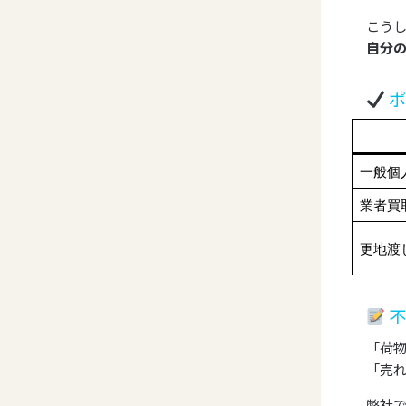
こう
自分
ポ
一般個
業者買
更地渡
不
「荷
「売
弊社