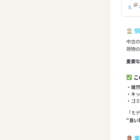
個
中古
荷物
重要
こ
雑
キ
ゴ
「モ
“良い
業