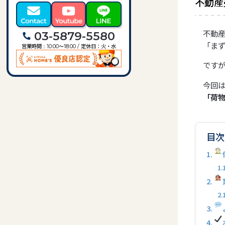
不動産
不動
03-5879-5580
「ま
営業時間
定休日：火・水
：10:00〜18:00 /
ですが
今回
「荷
目次