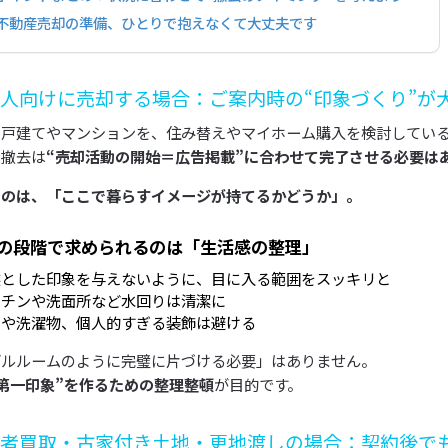
不動産売却の準備、ひとりで抱えなくて大丈夫です
人向けに売却する場合：ご案内時の“印象づくり”が
の戸建てやマンションを、住み替えやマイホーム購入を検討してい
の撤去は
“売却活動の開始＝広告掲載”に合わせて完了させる必要は
なのは、「ここで暮らすイメージが持てるかどうか」。
の段階で求められるのは「生活感の整理」
然とした印象を与えないように、目に入る範囲をスッキリと
ッチンや洗面所など水回りは清潔に
ミや洗濯物、個人的すぎる装飾は避ける
デルルームのように完璧に片づける必要」はありません。
第一印象”を作るための整理整頓
が目的です。
者買取・古家付き土地・更地渡しの場合：契約後でも