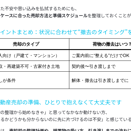
した不安や思い込みを払拭するためにも、
のケースに合った売却方法と準備スケジュール
を整理しておくことが
イントまとめ：状況に合わせて“撤去のタイミング”
売却のタイプ
荷物の撤去はいつ
人向け（戸建て・マンション）
ご案内前に“整える”だけでOK
取・再建築不可・古家付き土地
契約後〜引き渡しまで
しが条件
解体・撤去は引き渡しまでに
動産売却の準備、ひとりで抱えなくて大丈夫です
物の整理から始めなきゃ」と思ってなかなか動けない方、
れるかどうかも分からないのに先に片づけるのは不安」と感じてい
では、
売却前の整理計画や、残置物の扱い方、引き渡しまでの流れに