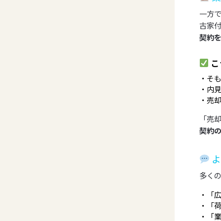
一方
古家
契約
こ
そ
内
売
「売
契約
よ
多く
「
「
「