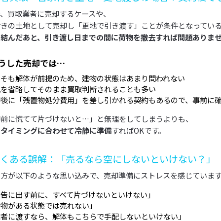
で、買取業者に売却するケースや、
付きの土地として売却し「更地で引き渡す」ことが条件となってい
を結んだあと、引き渡し日までの間に荷物を撤去すれば問題ありま
うした売却では…
もそも解体が前提のため、建物の状態はあまり問われない
見を省略してそのまま買取判断されることも多い
却後に「残置物処分費用」を差し引かれる契約もあるので、事前に
却前に慌てて片づけないと…」と無理をしてしまうよりも、
のタイミングに合わせて冷静に準備
すればOKです。
くある誤解：「売るなら空にしないといけない？」
の方が以下のような思い込みで、売却準備にストレスを感じています
広告に出す前に、すべて片づけないといけない」
荷物がある状態では売れない」
業者に渡すなら、解体もこちらで手配しないといけない」