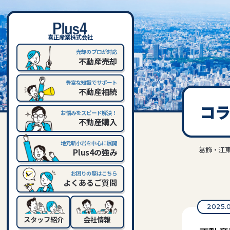
喜正産業株式会社
売却のプロが対応
不動産売却
豊富な知識でサポート
不動産相続
コ
お悩みをスピード解決！
不動産購入
地元新小岩を中心に展開
葛飾・江東
Plus4の強み
お困りの際はこちら
よくあるご質問
2025.
スタッフ紹介
会社情報