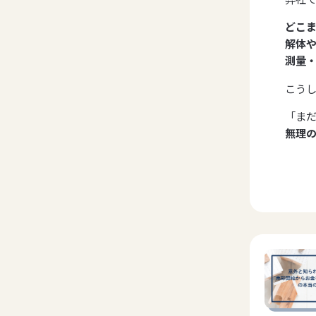
どこ
解体
測量
こうし
「ま
無理