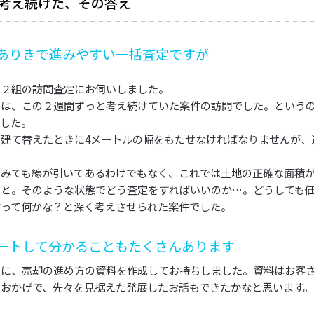
考え続けた、その答え
ありきで進みやすい一括査定ですが
は２組の訪問査定にお伺いしました。
目は、この２週間ずっと考え続けていた案件の訪問でした。というの
でした。
を建て替えたときに4メートルの幅をもたせなければなりませんが、
をみても線が引いてあるわけでもなく、これでは土地の正確な面積が
」と。そのような状態でどう査定をすればいいのか…。どうしても
方って何かな？と深く考えさせられた案件でした。
ートして分かることもたくさんあります
りに、売却の進め方の資料を作成してお持ちしました。資料はお客
。おかげで、先々を見据えた発展したお話もできたかなと思います。