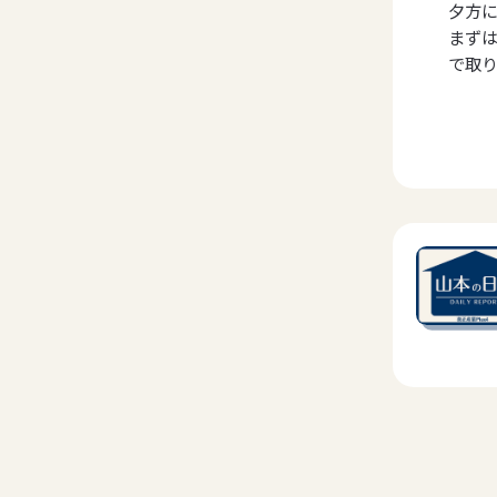
夕方
まず
で取