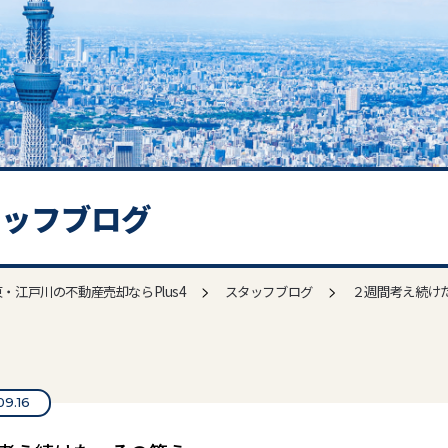
タッフブログ
>
>
・江戸川の不動産売却ならPlus4
スタッフブログ
２週間考え続け
09.16