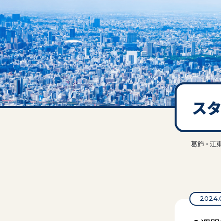
ス
葛飾・江東
2024.