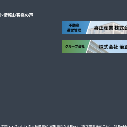
ト情報
お客様の声
江東区・江戸川区の不動産売却/買取専門ならPlus4【喜正産業株式会社】
All Right