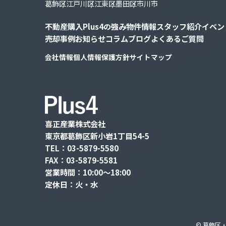
葛飾区
江戸川区
江東区
墨田区
市川市
不動産購入
Plus4の強み
物件情報
スタッフ紹介
イベン
売却事例
お知らせ
コラム
ブログ
よくあるご質問
会社情報
個人情報保護方針
サイトマップ
喜正産業株式会社
東京都葛飾区新小岩1丁目54-5
TEL：03-5879-5580
FAX：03-5879-5581
営業時間：10:00〜18:00
定休日：火・水
©
葛飾区・