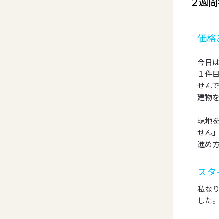
２週間
価格
今日
１件
せん
建物
現地
せん
進め
スタ
私な
した