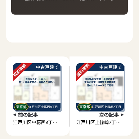
前の記事
次の記事
江戸川区中葛西8丁目
江戸川区上篠崎2丁目
「不安なスタートか
「相続した空き家・土
ら、約1ヶ月半で安
地戸建を更地にせず、